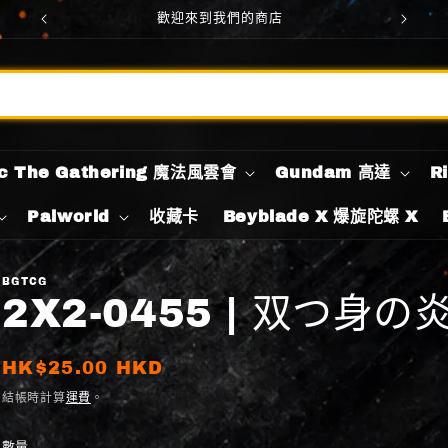
Welcome to our store
c The Gathering 魔法風雲會
Gundam 高達
R
Palworld
收藏卡
Beyblade X 爆旋陀螺 X
BGTCG
2X2-0455 | 双つ身の炎 | 
定
HK$25.00 HKD
價
結帳時計算
運費
。
數量