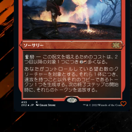
在
互
動
視