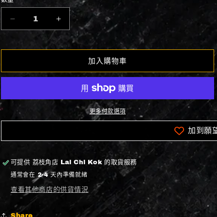
數
量
2X2-
2X2-
0455
0455
|
|
双
双
加入購物車
つ
つ
身
身
の
の
炎
炎
更多付款選項
|
|
JP
JP
加到願
|
|
-
-
|
|
可提供
荔枝角店 Lai Chi Kok
的取貨服務
數
數
通常會在 2-4 天內準備就緒
量
量
查看其他商店的供貨情況
減
增
少
加
Share