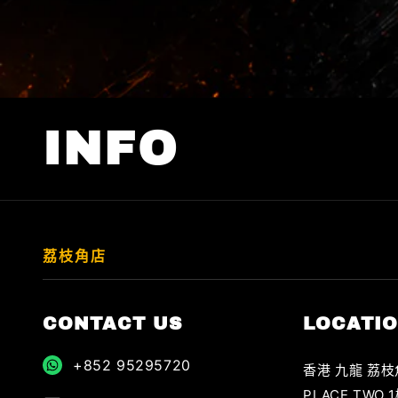
窗
中
開
啟
多
媒
體
INFO
檔
案
1
荔枝角店
CONTACT US
LOCATI
+852 95295720
香港 九龍 荔枝
PLACE TWO 1