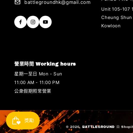
battlegroundhk@gmail.com
Unit 105-107
Cheung Shun S
Kowloon
營業時間 Working hours
星期一至日 Mon - Sun
11:00 AM - 11:00 PM
公衆假期照常營業
© 2026,
BATTLEGROUND
由 Shop