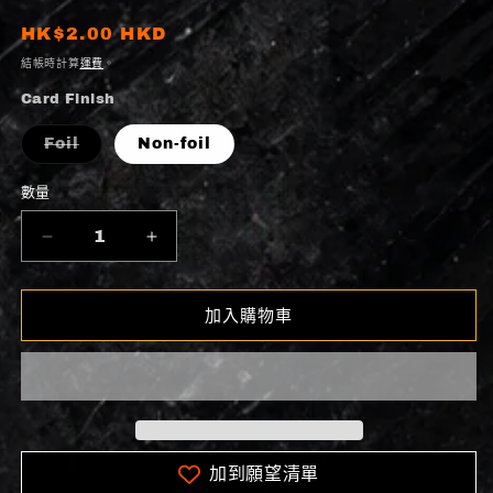
定
HK$2.00 HKD
價
結帳時計算
運費
。
Card Finish
子
Foil
Non-foil
類
已
售
數量
數
罄
或
量
無
EOE-
EOE-
法
045
供
045
貨
Zealous
Zealous
Display
Display
加入購物車
|
|
Common
Common
(EN)
(EN)
數
數
量
量
減
增
加到願望清單