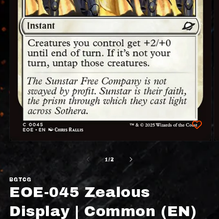
/
1
/
2
BGTCG
EOE-045 Zealous
Display | Common (EN)