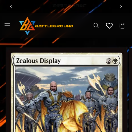
跳至內
Welcome to our store
容
購
物
車
略過產
品資訊